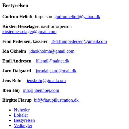
Bestyrelsen
Gudrun Heltoft
, forperson
gudrunheltoft@yahoo.dk
Kirsten Hesselager
, næstforforperson
kirstenhesselager@gmail.com
Finn Pedersen,
kasserer
1943finnpedersen@gmail.com
Ida Okholm
idaokholmh@gmail.com
Emil Andresen
lillemil@nalnet.dk
Jørn Dalgaard
jorndalgaard@mail.dk
Jens Bohr
jensbohr@gmail.com
Iben Høj
info@ibenhoej.com
Birgitte Flarup
bif@flarupillustration.dk
Nyheder
Lokaler
Bestyrelsen
Vedtægter