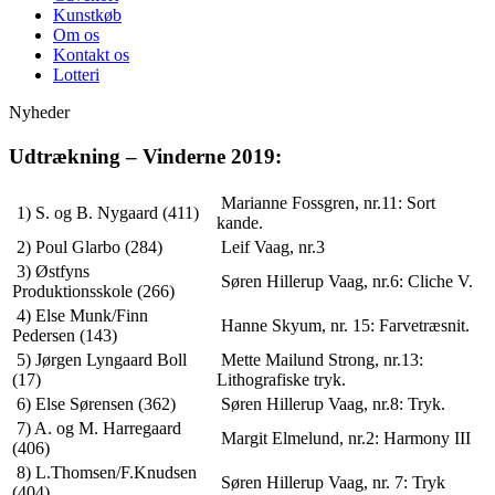
Kunstkøb
Om os
Kontakt os
Lotteri
Nyheder
Udtrækning – Vinderne 2019:
Marianne Fossgren, nr.11: Sort
1) S. og B. Nygaard (411)
kande.
2) Poul Glarbo (284)
Leif Vaag, nr.3
3) Østfyns
Søren Hillerup Vaag, nr.6: Cliche V.
Produktionsskole (266)
4) Else Munk/Finn
Hanne Skyum, nr. 15: Farvetræsnit.
Pedersen (143)
5) Jørgen Lyngaard Boll
Mette Mailund Strong, nr.13:
(17)
Lithografiske tryk.
6) Else Sørensen (362)
Søren Hillerup Vaag, nr.8: Tryk.
7) A. og M. Harregaard
Margit Elmelund, nr.2: Harmony III
(406)
8) L.Thomsen/F.Knudsen
Søren Hillerup Vaag, nr. 7: Tryk
(404)